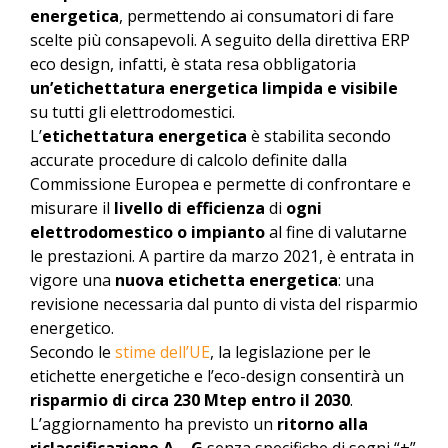
energetica
, permettendo ai consumatori di fare
scelte più consapevoli. A seguito della direttiva ERP
eco design, infatti, è stata resa obbligatoria
un’etichettatura energetica limpida e visibile
su tutti gli elettrodomestici.
L’
etichettatura energetica
è stabilita secondo
accurate procedure di calcolo definite dalla
Commissione Europea e permette di confrontare e
misurare il
livello di efficienza
di
ogni
elettrodomestico o impianto
al fine di valutarne
le prestazioni. A partire da marzo 2021, è entrata in
vigore una
nuova etichetta energetica
: una
revisione necessaria dal punto di vista del risparmio
energetico.
Secondo le
stime dell’UE
, la legislazione per le
etichette energetiche e l’eco-design consentirà un
risparmio di circa 230 Mtep entro il 2030
.
L’aggiornamento ha previsto un
ritorno alla
riclassificazione A – G
senza specifiche di segni “+”