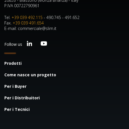
20853 - Biassono (Monza Brianza) - Italy
P.IVA 00722790961
Tel.
+39 039 492.115
- 490.745 - 491.652
Fax.
+39 039 491.654
E-mail: commerciale@slim.it
Follow us
Prodotti
Come nasce un progetto
Per i Buyer
Per i Distribuitori
Per i Tecnici