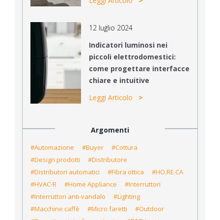
Leggi Articolo
12 luglio 2024
Indicatori luminosi nei
piccoli elettrodomestici:
come progettare interfacce
chiare e intuitive
Leggi Articolo
Argomenti
#Automazione
#Buyer
#Cottura
#Design prodotti
#Distributore
#Distributori automatici
#Fibra ottica
#HO.RE.CA
#HVAC-R
#Home Appliance
#Interruttori
#Interruttori anti-vandalo
#Lighting
#Macchine caffè
#Micro faretti
#Outdoor