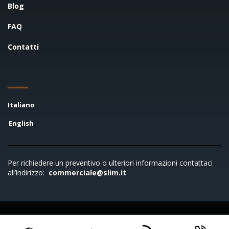
Blog
FAQ
Contatti
Italiano
English
Per richiedere un preventivo o ulteriori informazioni contattaci
all’indirizzo:
commerciale@slim.it
Copyright © 2026 SLIM S.r.l. - P.IVA 00722790961