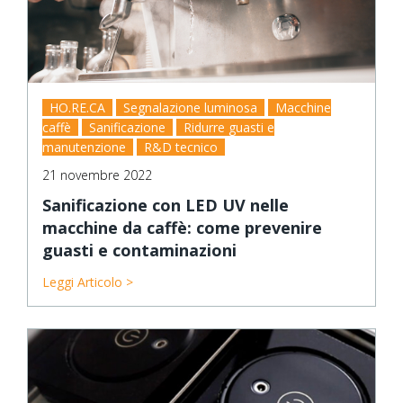
HO.RE.CA
Segnalazione luminosa
Macchine
caffè
Sanificazione
Ridurre guasti e
manutenzione
R&D tecnico
21 novembre 2022
Sanificazione con LED UV nelle
macchine da caffè: come prevenire
guasti e contaminazioni
Leggi Articolo >