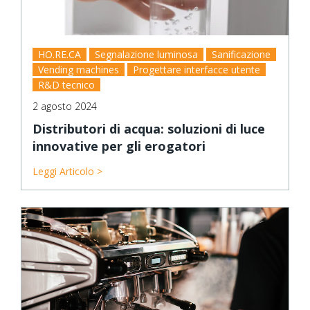
HO.RE.CA
Segnalazione luminosa
Sanificazione
Vending machines
Progettare interfacce utente
R&D tecnico
2 agosto 2024
Distributori di acqua: soluzioni di luce
innovative per gli erogatori
Leggi Articolo >