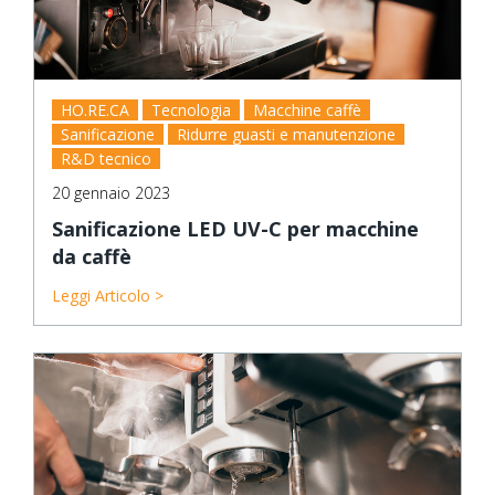
HO.RE.CA
Tecnologia
Macchine caffè
Sanificazione
Ridurre guasti e manutenzione
R&D tecnico
20 gennaio 2023
Sanificazione LED UV-C per macchine
da caffè
Leggi Articolo >