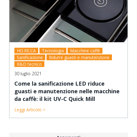
HO.RE.CA
Tecnologia
Macchine caffè
Sanificazione
Ridurre guasti e manutenzione
R&D tecnico
30 luglio 2021
Come la sanificazione LED riduce
guasti e manutenzione nelle macchine
da caffè: il kit UV-C Quick Mill
Leggi Articolo >