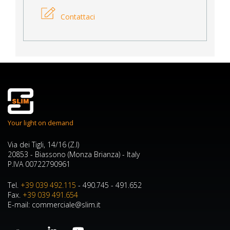
Contattaci
Your light on demand
Via dei Tigli, 14/16 (Z.I)
20853 - Biassono (Monza Brianza) - Italy
P.IVA 00722790961
Tel.
+39 039 492.115
- 490.745 - 491.652
Fax.
+39 039 491.654
E-mail: commerciale@slim.it