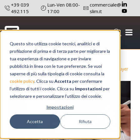
+39 039
Lun-Ven 08:00-
commerciale@
492.115
17:00
slim.it
Questo sito utilizza cookie tecnici, analitici e di
profilazione di prima e di terza parte per migliorare la
25 maggio 2023
Autore: Redazione
tua esperienza di navigazione e per inviare
pubblicità in linea con le tue preferenze. Se vuoi
#SLIM
#Ridurre Costi E Tempi
#Buyer
saperne di più sulla tipologia di cookie consulta la
cookie policy
. Clicca su
Accetta
per confermare
l'utilizzo di tutti i cookie. Clicca su
Impostazioni
per
selezionare e personalizzare l'utilizzo dei cookie.
Impostazioni
Accetta
Rifiuta