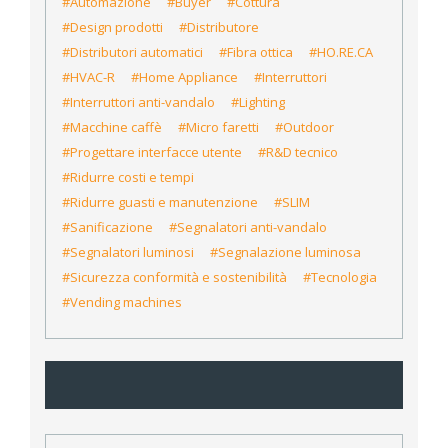
#Automazione
#Buyer
#Cottura
#Design prodotti
#Distributore
#Distributori automatici
#Fibra ottica
#HO.RE.CA
#HVAC-R
#Home Appliance
#Interruttori
#Interruttori anti-vandalo
#Lighting
#Macchine caffè
#Micro faretti
#Outdoor
#Progettare interfacce utente
#R&D tecnico
#Ridurre costi e tempi
#Ridurre guasti e manutenzione
#SLIM
#Sanificazione
#Segnalatori anti-vandalo
#Segnalatori luminosi
#Segnalazione luminosa
#Sicurezza conformità e sostenibilità
#Tecnologia
#Vending machines