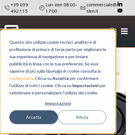
+39 039
Lun-Ven 08:00-
commerciale@
492.115
17:00
slim.it
Questo sito utilizza cookie tecnici, analitici e di
profilazione di prima e di terza parte per migliorare la
30 luglio 2021
Autore: Redazione
tua esperienza di navigazione e per inviare
pubblicità in linea con le tue preferenze. Se vuoi
#HO.RE.CA
#Tecnologia
#Macchine Caffè
saperne di più sulla tipologia di cookie consulta la
#Sanificazione
#Ridurre Guasti E Manutenzione
#R&D
cookie policy
. Clicca su
Accetta
per confermare
Tecnico
l'utilizzo di tutti i cookie. Clicca su
Impostazioni
per
selezionare e personalizzare l'utilizzo dei cookie.
Impostazioni
Accetta
Rifiuta