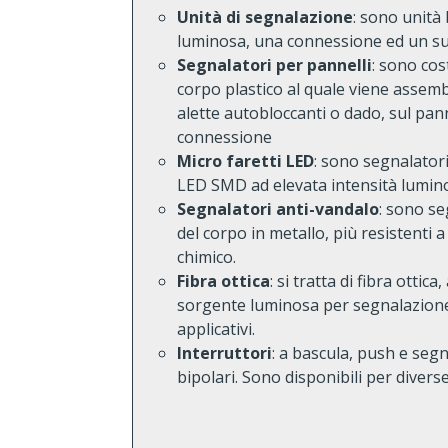
Unità di segnalazione
: sono unità
luminosa, una connessione ed un su
Segnalatori per pannelli
: sono cos
corpo plastico al quale viene assembl
alette autobloccanti o dado, sul pan
connessione
Micro faretti LED
: sono segnalator
LED SMD ad elevata intensità lumin
Segnalatori anti-vandalo
: sono se
del corpo in metallo, più resistenti 
chimico.
Fibra ottica
: si tratta di fibra ottic
sorgente luminosa per segnalazione d
applicativi.
Interruttori
: a bascula, push e seg
bipolari. Sono disponibili per divers