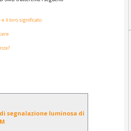
il loro significato
scere
enze?
di
segnalazione luminosa di
IM