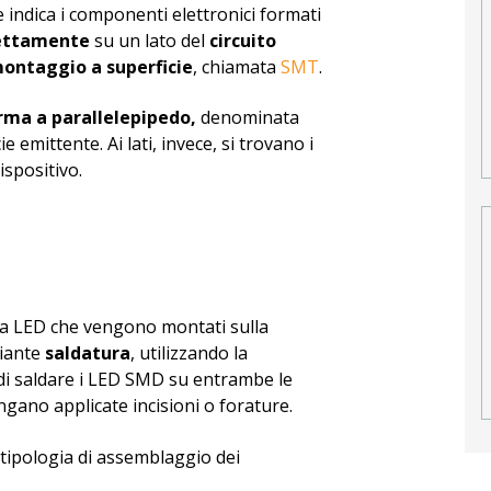
e indica i componenti elettronici formati
rettamente
su un lato del
circuito
montaggio a superficie
, chiamata
SMT
.
ma a parallelepipedo,
denominata
e emittente. Ai lati, invece, si trovano i
ispositivo.
 a LED che vengono montati sulla
iante
saldatura
, utilizzando la
di saldare i LED SMD su entrambe le
engano applicate incisioni o forature.
a tipologia di assemblaggio dei