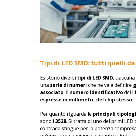
Tipi di LED SMD: tutti quelli d
Esistono diversi
tipi di LED SMD
, ciascuna
una
serie di numeri
che ne va a definire
g
associato
. Il
numero identificativo
del L
espresse in millimetri, del chip stesso
.
Per quanto riguarda le
principali tipolog
sono i
3528
. Si tratta di uno dei primi LED
contraddistingue per la potenza compresa
un’emissione luminosa alquanto ridotta.