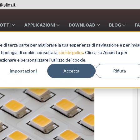
slim.it
OTTI
APPLICAZIONI
DOWNLOAD
BLOG
F
a e di terza parte per migliorare la tua esperienza di navigazione e per invia
 tipologia di cookie consulta la
cookie policy
. Clicca su
Accetta
per
#Lighting
#Segnalazione Luminosa
ezionare e personalizzare l'utilizzo dei cookie.
Impostazioni
Accetta
Rifiuta