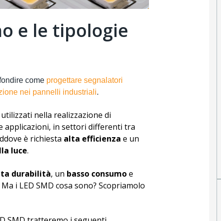
 e le tipologie
ofondire come
progettare segnalatori
zione nei pannelli industriali
.
lizzati nella realizzazione di
applicazioni, in settori differenti tra
addove è richiesta
alta efficienza
e un
lla luce
.
ta durabilità
, un
basso consumo
e
. Ma i LED SMD cosa sono? Scopriamolo
ED SMD tratteremo i seguenti