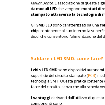
Mount Device
. L’associazione di queste sigl
da
moduli LED
che vengono
montati di
stampato attraverso la tecnologia di 
Gli
SMD LED
sono caratterizzati da una
for
chip
, contenente al suo interno la superfici
diodi che consentono l’alimentazione del d
Saldare i LED SMD: come fare?
I
chip LED SMD
sono dispositivi autonomi
superficie del circuito stampato (
PCB
) med
tecnologia SMT. Questa pratica consente 
facce del circuito, senza che alla scheda v
I
vantaggi
derivanti dall’utilizzo di quest
componenti sono: