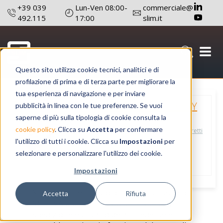
+39 039
Lun-Ven 08:00-
commerciale@
492.115
17:00
slim.it
Questo sito utilizza cookie tecnici, analitici e di
profilazione di prima e di terza parte per migliorare la
tua esperienza di navigazione e per inviare
FARETTO TB/013/SFY
pubblicità in linea con le tue preferenze. Se vuoi
saperne di più sulla tipologia di cookie consulta la
cookie policy
. Clicca su
Accetta
per confermare
catalogo prodotti
micro faretti
l'utilizzo di tutti i cookie. Clicca su
Impostazioni
per
micro faretti
selezionare e personalizzare l'utilizzo dei cookie.
Impostazioni
Si ricorda che il costo di campionatura è di
Accetta
Rifiuta
5€ + IVA a unità. Il costo delle spese di
spedizione è a carico del richiedente e