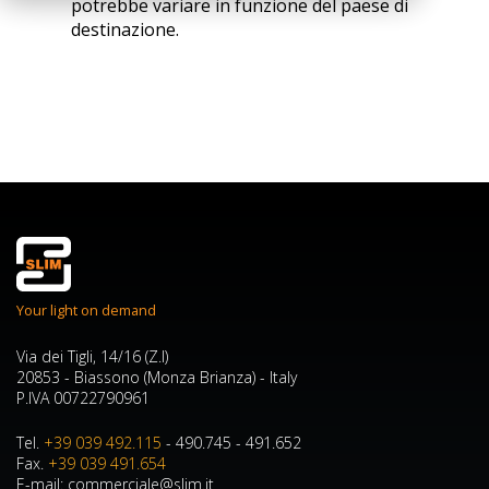
potrebbe variare in funzione del paese di
destinazione.
Your light on demand
Via dei Tigli, 14/16 (Z.I)
20853 - Biassono (Monza Brianza) - Italy
P.IVA 00722790961
Tel.
+39 039 492.115
- 490.745 - 491.652
Fax.
+39 039 491.654
E-mail: commerciale@slim.it