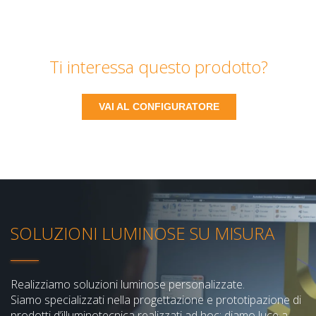
Ti interessa questo prodotto?
VAI AL CONFIGURATORE
SOLUZIONI LUMINOSE SU MISURA
Realizziamo soluzioni luminose personalizzate.
Siamo specializzati nella progettazione e prototipazione di
prodotti d’illuminotecnica realizzati ad hoc: diamo luce a