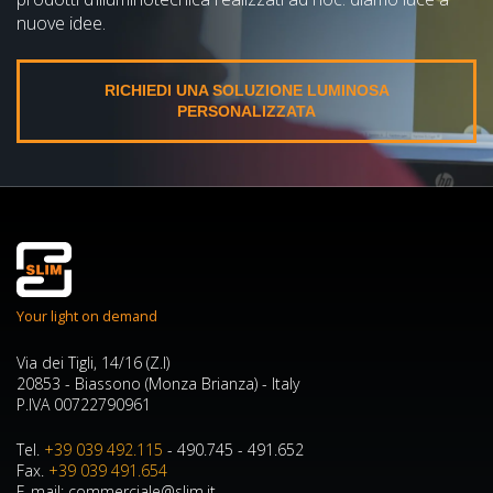
nuove idee.
RICHIEDI UNA SOLUZIONE LUMINOSA
PERSONALIZZATA
Your light on demand
Via dei Tigli, 14/16 (Z.I)
20853 - Biassono (Monza Brianza) - Italy
P.IVA 00722790961
Tel.
+39 039 492.115
- 490.745 - 491.652
Fax.
+39 039 491.654
E-mail: commerciale@slim.it