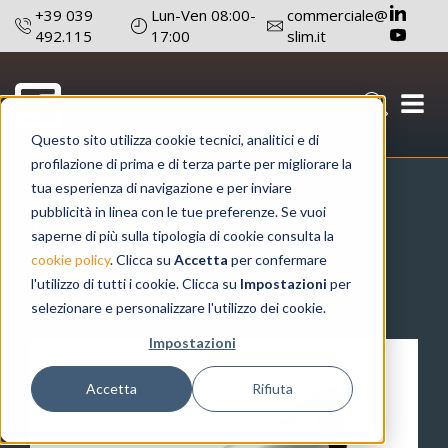
+39 039
Lun-Ven 08:00-
commerciale@
492.115
17:00
slim.it
SEGNALATORE
Questo sito utilizza cookie tecnici, analitici e di
LUMINOSO
profilazione di prima e di terza parte per migliorare la
tua esperienza di navigazione e per inviare
FQ/SC
pubblicità in linea con le tue preferenze. Se vuoi
saperne di più sulla tipologia di cookie consulta la
catalogo prodotti
segnalatori luminosi
cookie policy
. Clicca su
Accetta
per confermare
l'utilizzo di tutti i cookie. Clicca su
Impostazioni
per
segnalatori per pannelli
serie fq (innesto rapido)
selezionare e personalizzare l'utilizzo dei cookie.
Impostazioni
Accetta
Rifiuta