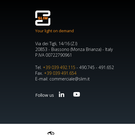
Your light on demand
Via dei Tigli, 14/16 (Z.I)
20853 - Biassono (Monza Brianza) - Italy
P.IVA 00722790961
Tel.
+39 039 492.115
- 490.745 - 491.652
Fax.
+39 039 491.654
E-mail: commerciale@slim.it
Follow us