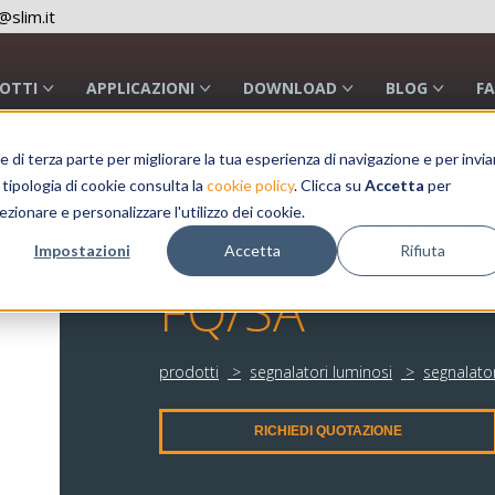
slim.it
OTTI
APPLICAZIONI
DOWNLOAD
BLOG
F
a e di terza parte per migliorare la tua esperienza di navigazione e per invia
 tipologia di cookie consulta la
cookie policy
. Clicca su
Accetta
per
SEGNALATOR
ezionare e personalizzare l'utilizzo dei cookie.
Impostazioni
Accetta
Rifiuta
FQ/SA
prodotti
segnalatori luminosi
segnalator
RICHIEDI QUOTAZIONE