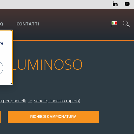
AQ
CONTATTI
re
E LUMINOSO
i per pannelli
serie fq (innesto rapido)
RICHIEDI CAMPIONATURA