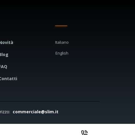
Novità
Italiano
English
Blog
FAQ
Contatti
irizzo:
commerciale@slim.it