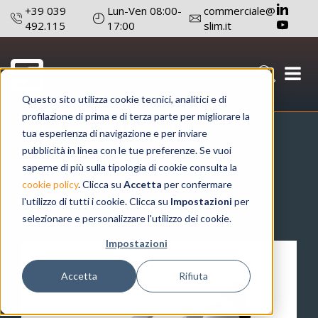
+39 039
Lun-Ven 08:00-
commerciale@
492.115
17:00
slim.it
SEGNALATORE
Questo sito utilizza cookie tecnici, analitici e di
LUMINOSO
profilazione di prima e di terza parte per migliorare la
tua esperienza di navigazione e per inviare
FQ/RL
pubblicità in linea con le tue preferenze. Se vuoi
saperne di più sulla tipologia di cookie consulta la
catalogo prodotti
segnalatori luminosi
cookie policy
. Clicca su
Accetta
per confermare
l'utilizzo di tutti i cookie. Clicca su
Impostazioni
per
segnalatori per pannelli
serie fq (innesto rapido)
selezionare e personalizzare l'utilizzo dei cookie.
Impostazioni
Accetta
Rifiuta