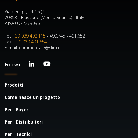
Via dei Tigli, 14/16 (Z.I)
20853 - Biassono (Monza Brianza) - Italy
P.IVA 00722790961
Tel.
+39 039 492.115
- 490.745 - 491.652
Fax.
+39 039 491.654
E-mail: commerciale@slim.it
Follow us
Prodotti
Come nasce un progetto
Per i Buyer
Per i Distribuitori
Per i Tecnici