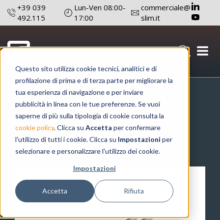
+39 039
Lun-Ven 08:00-
commerciale@
492.115
17:00
slim.it
SEGNALATORE
Questo sito utilizza cookie tecnici, analitici e di
LUMINOSO
profilazione di prima e di terza parte per migliorare la
tua esperienza di navigazione e per inviare
TB/SLTS/SRZ
pubblicità in linea con le tue preferenze. Se vuoi
saperne di più sulla tipologia di cookie consulta la
catalogo prodotti
segnalatori luminosi
cookie policy
. Clicca su
Accetta
per confermare
l'utilizzo di tutti i cookie. Clicca su
Impostazioni
per
segnalatori per pannelli
ø 10mm
selezionare e personalizzare l'utilizzo dei cookie.
Impostazioni
Accetta
Rifiuta