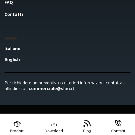
FAQ
Contatti
Italiano
English
Per richiedere un preventivo o ulteriori informazioni contattaci
all’indirizzo:
commerciale@slim.it
Copyright © 2026 SLIM S.r.l. - P.IVA 00722790961
Condizioni di vendita
Codice di condotta
Privacy
policy
Cookie policy
Prodotti
Download
Blog
Contatti