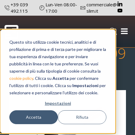
+39 039
Lun-Ven 08:00-
commerciale@
492.115
17:00
slim.it
SEGNALATORE
Questo sito utilizza cookie tecnici, analitici e di
LUMINOSO LD/09
profilazione di prima e di terza parte per migliorare la
tua esperienza di navigazione e per inviare
pubblicità in linea con le tue preferenze. Se vuoi
catalogo prodotti
segnalatori luminosi
saperne di più sulla tipologia di cookie consulta la
segnalatori per pannelli
serie ld (solo con led)
cookie policy
. Clicca su
Accetta
per confermare
l'utilizzo di tutti i cookie. Clicca su
Impostazioni
per
selezionare e personalizzare l'utilizzo dei cookie.
Impostazioni
Accetta
Rifiuta