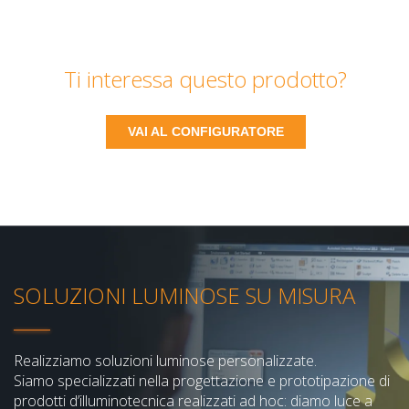
Ti interessa questo prodotto?
VAI AL CONFIGURATORE
SOLUZIONI LUMINOSE SU MISURA
Realizziamo soluzioni luminose personalizzate.
Siamo specializzati nella progettazione e prototipazione di
prodotti d’illuminotecnica realizzati ad hoc: diamo luce a