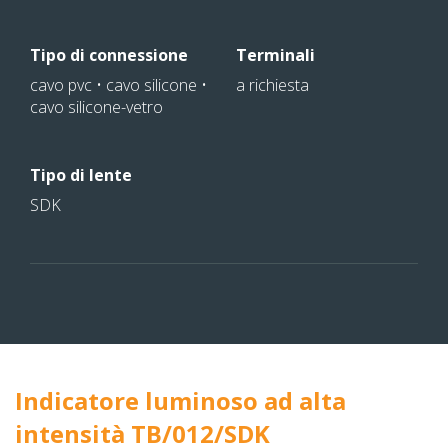
Tipo di connessione
Terminali
cavo pvc • cavo silicone •
a richiesta
cavo silicone-vetro
Tipo di lente
SDK
Indicatore luminoso ad alta
intensità TB/012/SDK