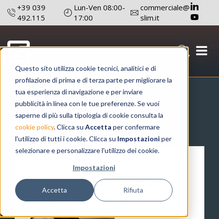
+39 039
Lun-Ven 08:00-
commerciale@
492.115
17:00
slim.it
FARETTO
Questo sito utilizza cookie tecnici, analitici e di
TB/012/SDK
profilazione di prima e di terza parte per migliorare la
tua esperienza di navigazione e per inviare
pubblicità in linea con le tue preferenze. Se vuoi
catalogo prodotti
micro faretti
micro faretti
saperne di più sulla tipologia di cookie consulta la
cookie policy
. Clicca su
Accetta
per confermare
l'utilizzo di tutti i cookie. Clicca su
Impostazioni
per
selezionare e personalizzare l'utilizzo dei cookie.
Impostazioni
Accetta
Rifiuta