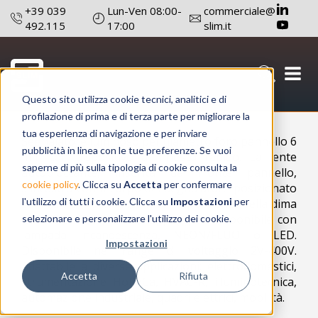
+39 039
Lun-Ven 08:00-
commerciale@
492.115
17:00
slim.it
Questo sito utilizza cookie tecnici, analitici e di
Configura prodotto
profilazione di prima e di terza parte per migliorare la
tua esperienza di navigazione e per inviare
Segnalatore luminoso per diametro foro pannello 6
pubblicità in linea con le tue preferenze. Se vuoi
mm con dispositivo a innesto rapido. La lente
saperne di più sulla tipologia di cookie consulta la
autobloccante, inserita da fronte pannello,
cookie policy
. Clicca su
Accetta
per confermare
s'incastra con il corpo del segnalatore posizionato
l'utilizzo di tutti i cookie. Clicca su
Impostazioni
per
sul retro del pannello, in corrispondenza della dima
di foratura (3 punti di appoggio). Disponibile con
selezionare e personalizzare l'utilizzo dei cookie.
lampada incandescenza, NEON/FLUO o LED.
Impostazioni
Disponibile nel range di voltaggio 2V-400V.
Adattabile a diverse applicazioni: elettrodomestici,
Accetta
Rifiuta
strumentazione HoReCa, HVAC-R, illuminotecnica,
automazione industriale, quadri elettrici, mobilità.