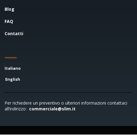
Blog
FAQ
Contatti
Italiano
English
Per richiedere un preventivo o ulteriori informazioni contattaci
all’indirizzo:
commerciale@slim.it
Copyright © 2026 SLIM S.r.l. - P.IVA 00722790961