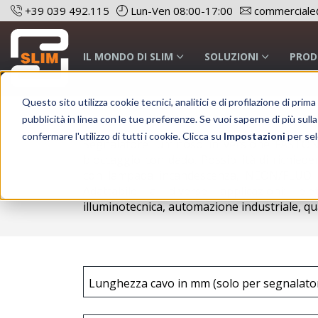
+39 039 492.115
Lun-Ven 08:00-17:00
commerciale@
IL MONDO DI SLIM
SOLUZIONI
PROD
Questo sito utilizza cookie tecnici, analitici e di profilazione di prim
Configura prodotto
pubblicità in linea con le tue preferenze. Se vuoi saperne di più sulla
confermare l'utilizzo di tutti i cookie. Clicca su
Impostazioni
per sel
Segnalatore luminoso in versione FASTO
bloccaggio con dado. Possibilità di richied
con lampada incandescenza, NEON/FLUO o 
Adattabile a diverse applicazioni: el
illuminotecnica, automazione industriale, quad
Lunghezza cavo in mm (solo per segnalator