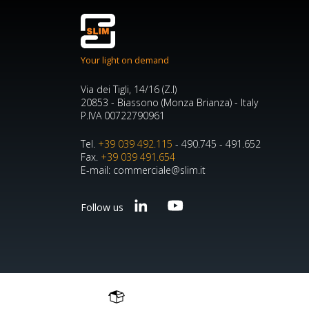
Your light on demand
Via dei Tigli, 14/16 (Z.I)
20853 - Biassono (Monza Brianza) - Italy
P.IVA 00722790961
Tel.
+39 039 492.115
- 490.745 - 491.652
Fax.
+39 039 491.654
E-mail: commerciale@slim.it
Follow us
Copyright © 2026 SLIM S.r.l. - P.IVA 00722790961