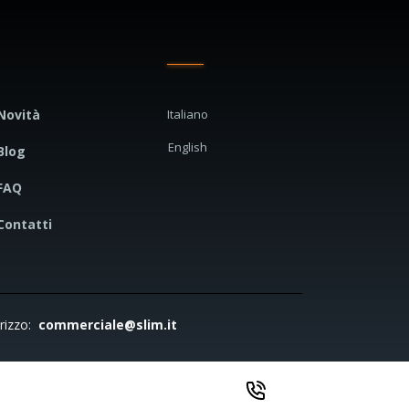
Novità
Italiano
English
Blog
FAQ
Contatti
irizzo:
commerciale@slim.it
ce di condotta
Privacy policy
Cookie policy