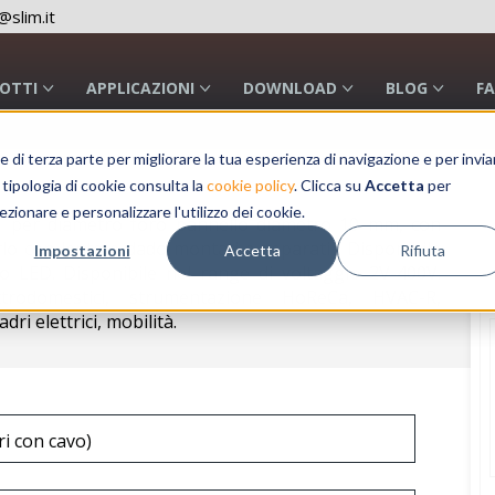
slim.it
OTTI
APPLICAZIONI
DOWNLOAD
BLOG
F
a e di terza parte per migliorare la tua esperienza di navigazione e per invia
 tipologia di cookie consulta la
cookie policy
. Clicca su
Accetta
per
ezionare e personalizzare l'utilizzo dei cookie.
N per diametro foro pannello diametro 10 mm, con
erlo con lente e dado montati o separati . Disponibile
Impostazioni
Accetta
Rifiuta
LED. Disponibile nel range di voltaggio 2V-400V.
ettrodomestici, strumentazione HoReCa, HVAC-R,
ri elettrici, mobilità.
i con cavo)