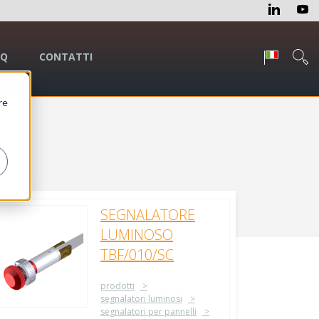
AQ
CONTATTI
re
SEGNALATORE
LUMINOSO
TBF/010/SC
prodotti
segnalatori luminosi
segnalatori per pannelli