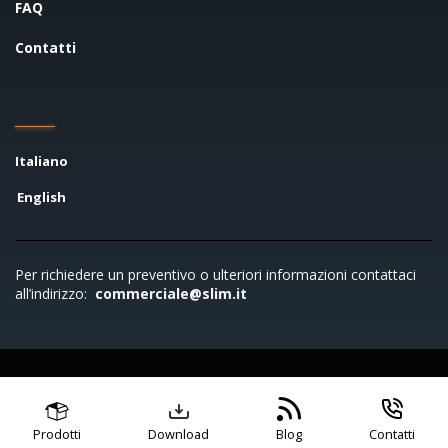
FAQ
Contatti
Italiano
English
Per richiedere un preventivo o ulteriori informazioni contattaci
all’indirizzo:
commerciale@slim.it
Copyright © 2026 SLIM S.r.l. - P.IVA 00722790961
Condizioni di vendita
Codice di condotta
Privacy
policy
Cookie policy
Prodotti
Download
Blog
Contatti