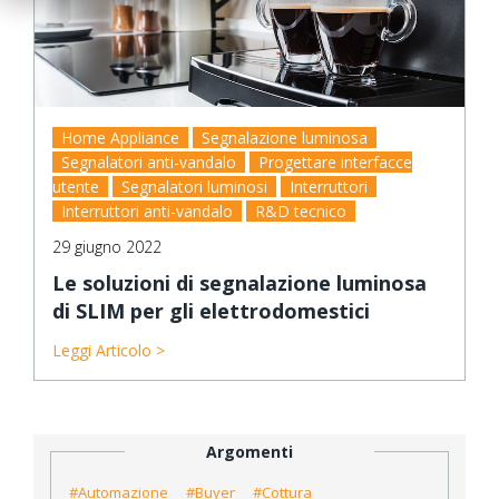
Home Appliance
Segnalazione luminosa
Segnalatori anti-vandalo
Progettare interfacce
utente
Segnalatori luminosi
Interruttori
Interruttori anti-vandalo
R&D tecnico
29 giugno 2022
Le soluzioni di segnalazione luminosa
di SLIM per gli elettrodomestici
Leggi Articolo >
Argomenti
#Automazione
#Buyer
#Cottura