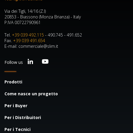
Via dei Tigli, 14/16 (Z.I)
20853 - Biassono (Monza Brianza) - Italy
P.IVA 00722790961
Tel.
+39 039 492.115
- 490.745 - 491.652
Fax.
+39 039 491.654
E-mail: commerciale@slim.it
Follow us
Prodotti
Come nasce un progetto
Per i Buyer
Per i Distribuitori
Per i Tecnici