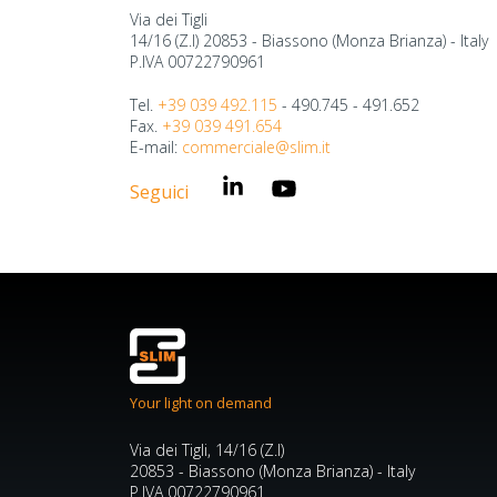
Via dei Tigli
14/16 (Z.I) 20853 - Biassono (Monza Brianza) - Italy
P.IVA 00722790961
Tel.
+39 039 492.115
- 490.745 - 491.652
Fax.
+39 039 491.654
E-mail:
commerciale@slim.it
Seguici
Your light on demand
Via dei Tigli, 14/16 (Z.I)
20853 - Biassono (Monza Brianza) - Italy
P.IVA 00722790961