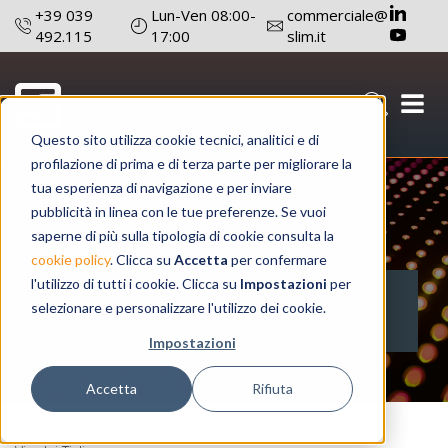
+39 039
Lun-Ven 08:00-
commerciale@
492.115
17:00
slim.it
Questo sito utilizza cookie tecnici, analitici e di
profilazione di prima e di terza parte per migliorare la
Your light on demand
tua esperienza di navigazione e per inviare
pubblicità in linea con le tue preferenze. Se vuoi
saperne di più sulla tipologia di cookie consulta la
cookie policy
. Clicca su
Accetta
per confermare
l'utilizzo di tutti i cookie. Clicca su
Impostazioni
per
selezionare e personalizzare l'utilizzo dei cookie.
Impostazioni
Accetta
Rifiuta