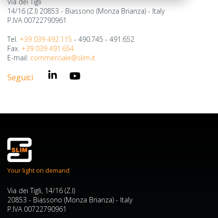
Via dei Tigli
14/16 (Z.I) 20853 - Biassono (Monza Brianza) - Italy
P.IVA 00722790961
Tel.
+39 039 492.115
- 490.745 - 491.652
Fax.
+39 039 491.654
E-mail:
commerciale@slim.it
Seguici
Your light on demand
Via dei Tigli, 14/16 (Z.I)
20853 - Biassono (Monza Brianza) - Italy
P.IVA 00722790961