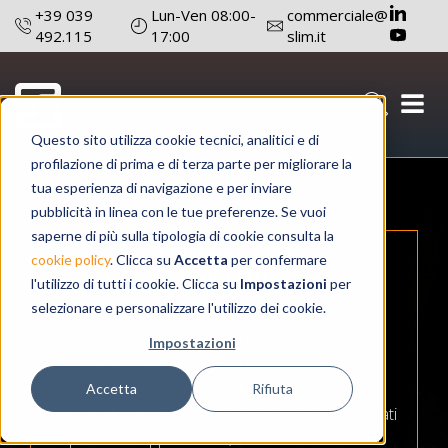
+39 039
Lun-Ven 08:00-
commerciale@
492.115
17:00
slim.it
Your light on demand
Questo sito utilizza cookie tecnici, analitici e di
profilazione di prima e di terza parte per migliorare la
tua esperienza di navigazione e per inviare
pubblicità in linea con le tue preferenze. Se vuoi
saperne di più sulla tipologia di cookie consulta la
COME NASCE UN
cookie policy
. Clicca su
Accetta
per confermare
Illuminiamo le idee
PROGETTO
l'utilizzo di tutti i cookie. Clicca su
Impostazioni
per
selezionare e personalizzare l'utilizzo dei cookie.
Come sviluppiamo il tuo prodotto.
Impostazioni
Siamo specializzati nella progettazione e
prototipazione di soluzioni luminose
Accetta
Rifiuta
personalizzate. Potrai richiedere prodotti studiati
per la tua applicazione, esattamente come li