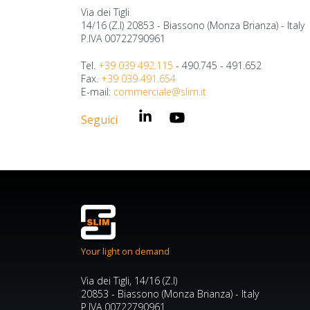
Via dei Tigli
14/16 (Z.I) 20853 - Biassono (Monza Brianza) - Italy
P.IVA 00722790961
Tel.
+39 039 492.115
- 490.745 - 491.652
Fax.
+39 039 491.654
E-mail:
commerciale@slim.it
Seguici
Your light on demand
Via dei Tigli, 14/16 (Z.I)
20853 - Biassono (Monza Brianza) - Italy
P.IVA 00722790961