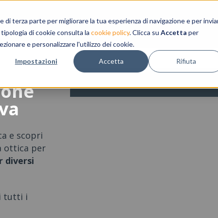
a e di terza parte per migliorare la tua esperienza di navigazione e per invia
 tipologia di cookie consulta la
cookie policy
. Clicca su
Accetta
per
ezionare e personalizzare l'utilizzo dei cookie.
Impostazioni
Accetta
Rifiuta
zione
iva
ca e scopri
a ottica per
r diversi
 tutti i