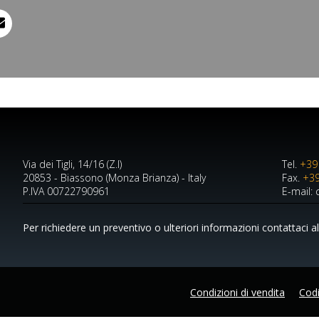
Via dei Tigli, 14/16 (Z.I)
Tel.
+39
20853 - Biassono (Monza Brianza) - Italy
Fax.
+39
P.IVA 00722790961
E-mail:
Per richiedere un preventivo o ulteriori informazioni contattaci all
Condizioni di vendita
Codi