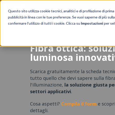
Questo sito utilizza cookie tecnici, analitici e di profilazione di prim
pubblicità in linea con le tue preferenze. Se vuoi saperne di più sulla
confermare l'utilizzo di tutti i cookie. Clicca su
Impostazioni
per sel
Your light on demand
Fibra ottica: solu
luminosa innovat
Scarica gratuitamente la scheda tecni
tutto quello che devi sapere sulla fibr
l'illuminazione,
la soluzione giusta pe
settori applicativi
.
Cosa aspetti?
Compila il form
e scopri
dettagli.